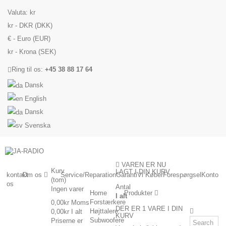
Valuta:
kr
kr - DKR (DKK)
€ - Euro (EUR)
kr - Krona (SEK)
Ring til os:
+45 38 88 17 64
Dansk
English
Dansk
Svenska
VAREN ER NU
Kurv
LAGT I DIN KURV
kontakt
Om os
Service/Reparation
Garanti
Vi Køber
Forespørgsel
Konto
(tom)
os
Antal
Ingen varer
Home
Produkter
I alt
Forstærkere
0,00kr
Moms
DER ER 1 VARE I DIN
Højttalere
0,00kr
I alt
KURV
Subwoofere
Priserne er