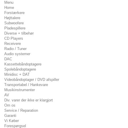
Menu
Home
Forstærkere
Højttalere
Subwoofere
Pladespillere
Diverse + tilbehør
CD Players
Receivere
Radio / Tuner
Audio systemer
DAC
Kassettebåndoptagere
Spolebåndoptagere
Minidisc + DAT
Videobåndoptager / DVD afspiller
Transportabel / Hankevare
Musikinstrumenter
AV
Div. varer der ikke er klargjort
Om os
Service / Reparation
Garanti
Vi Køber
Forespørgsel