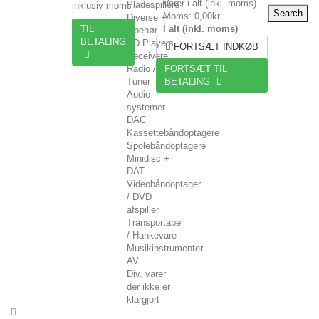
Varer i alt (inkl. moms)
Pladespillere
inklusiv moms
Search
Moms:
0,00kr
Diverse +
TIL
I alt (inkl. moms)
tilbehør
BETALING
CD Players
FORTSÆT INDKØB
Receivere
Radio /
FORTSÆT TIL
Tuner
BETALING
Audio
systemer
DAC
Kassettebåndoptagere
Spolebåndoptagere
Minidisc +
DAT
Videobåndoptager
/ DVD
afspiller
Transportabel
/ Hankevare
Musikinstrumenter
AV
Div. varer
der ikke er
klargjort