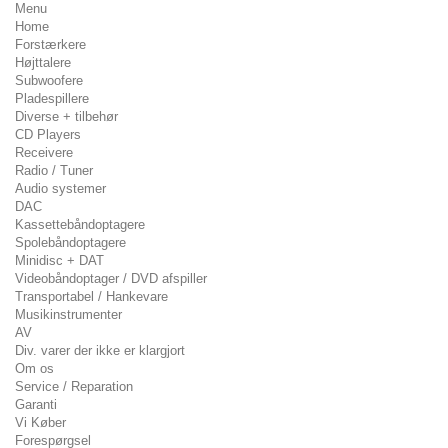
Menu
Home
Forstærkere
Højttalere
Subwoofere
Pladespillere
Diverse + tilbehør
CD Players
Receivere
Radio / Tuner
Audio systemer
DAC
Kassettebåndoptagere
Spolebåndoptagere
Minidisc + DAT
Videobåndoptager / DVD afspiller
Transportabel / Hankevare
Musikinstrumenter
AV
Div. varer der ikke er klargjort
Om os
Service / Reparation
Garanti
Vi Køber
Forespørgsel