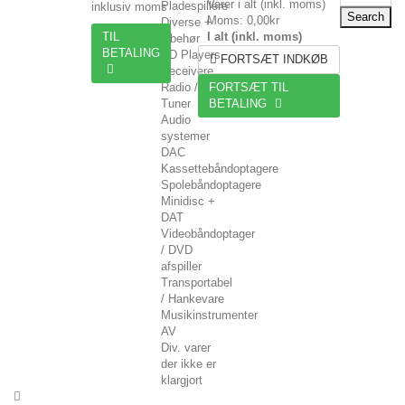
Varer i alt (inkl. moms)
Pladespillere
inklusiv moms
Search
Moms:
0,00kr
Diverse +
TIL
I alt (inkl. moms)
tilbehør
BETALING
CD Players
FORTSÆT INDKØB
Receivere
Radio /
FORTSÆT TIL
Tuner
BETALING
Audio
systemer
DAC
Kassettebåndoptagere
Spolebåndoptagere
Minidisc +
DAT
Videobåndoptager
/ DVD
afspiller
Transportabel
/ Hankevare
Musikinstrumenter
AV
Div. varer
der ikke er
klargjort