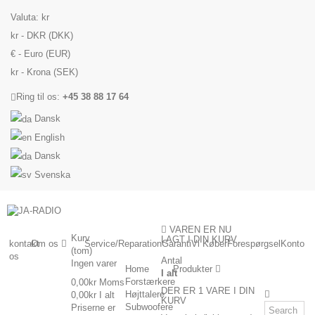
Valuta:
kr
kr - DKR (DKK)
€ - Euro (EUR)
kr - Krona (SEK)
Ring til os:
+45 38 88 17 64
Dansk
English
Dansk
Svenska
VAREN ER NU
Kurv
LAGT I DIN KURV
kontakt
Om os
Service/Reparation
Garanti
Vi Køber
Forespørgsel
Konto
(tom)
os
Antal
Ingen varer
Home
Produkter
I alt
Forstærkere
0,00kr
Moms
DER ER 1 VARE I DIN
Højttalere
0,00kr
I alt
KURV
Subwoofere
Priserne er