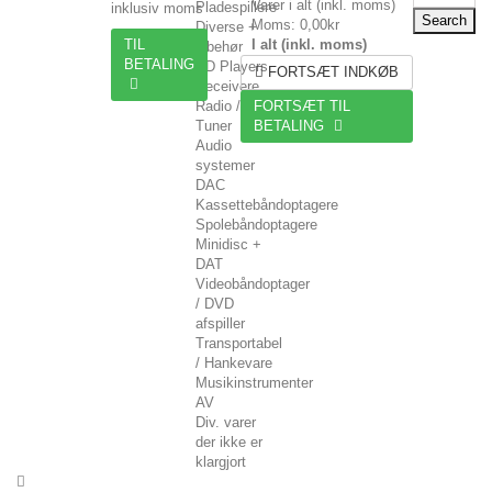
Varer i alt (inkl. moms)
Pladespillere
inklusiv moms
Search
Moms:
0,00kr
Diverse +
TIL
I alt (inkl. moms)
tilbehør
BETALING
CD Players
FORTSÆT INDKØB
Receivere
Radio /
FORTSÆT TIL
Tuner
BETALING
Audio
systemer
DAC
Kassettebåndoptagere
Spolebåndoptagere
Minidisc +
DAT
Videobåndoptager
/ DVD
afspiller
Transportabel
/ Hankevare
Musikinstrumenter
AV
Div. varer
der ikke er
klargjort