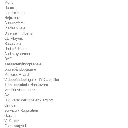
Menu
Home
Forstærkere
Højttalere
Subwoofere
Pladespillere
Diverse + tilbehør
CD Players
Receivere
Radio / Tuner
Audio systemer
DAC
Kassettebåndoptagere
Spolebåndoptagere
Minidisc + DAT
Videobåndoptager / DVD afspiller
Transportabel / Hankevare
Musikinstrumenter
AV
Div. varer der ikke er klargjort
Om os
Service / Reparation
Garanti
Vi Køber
Forespørgsel