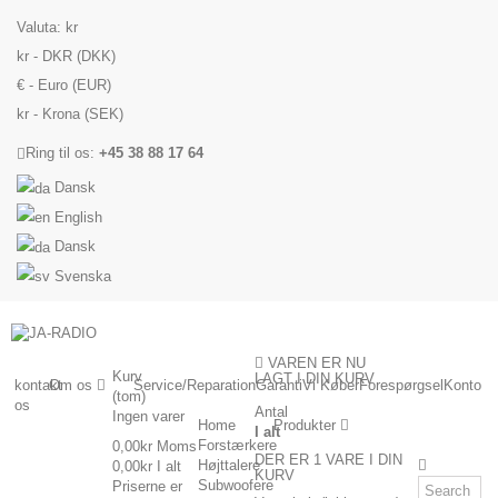
Valuta:
kr
kr - DKR (DKK)
€ - Euro (EUR)
kr - Krona (SEK)
Ring til os:
+45 38 88 17 64
Dansk
English
Dansk
Svenska
VAREN ER NU
Kurv
LAGT I DIN KURV
kontakt
Om os
Service/Reparation
Garanti
Vi Køber
Forespørgsel
Konto
(tom)
os
Antal
Ingen varer
Home
Produkter
I alt
Forstærkere
0,00kr
Moms
DER ER 1 VARE I DIN
Højttalere
0,00kr
I alt
KURV
Subwoofere
Priserne er