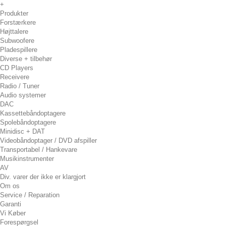
+
Produkter
Forstærkere
Højttalere
Subwoofere
Pladespillere
Diverse + tilbehør
CD Players
Receivere
Radio / Tuner
Audio systemer
DAC
Kassettebåndoptagere
Spolebåndoptagere
Minidisc + DAT
Videobåndoptager / DVD afspiller
Transportabel / Hankevare
Musikinstrumenter
AV
Div. varer der ikke er klargjort
Om os
Service / Reparation
Garanti
Vi Køber
Forespørgsel