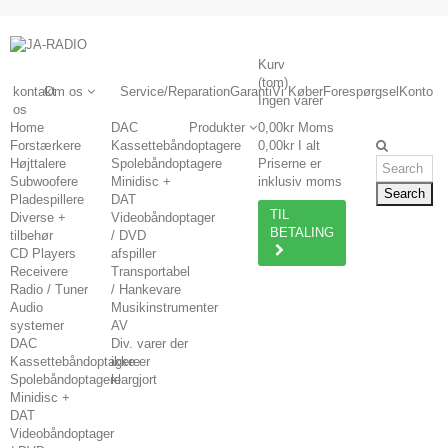
Kurv
(tom)
kontakt
Om os
Service/Reparation
Garanti
Vi Køber
Forespørgsel
Konto
Ingen varer
os
Home
DAC
Produkter
0,00kr
Moms
Forstærkere
Kassettebåndoptagere
0,00kr
I alt
Højttalere
Spolebåndoptagere
Priserne er
Subwoofere
Minidisc +
inklusiv moms
Search
Pladespillere
DAT
TIL
Diverse +
Videobåndoptager
BETALING
tilbehør
/ DVD
CD Players
afspiller
Receivere
Transportabel
Radio / Tuner
/ Hankevare
Audio
Musikinstrumenter
systemer
AV
DAC
Div. varer der
Kassettebåndoptagere
ikke er
Spolebåndoptagere
klargjort
Minidisc +
DAT
Videobåndoptager