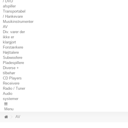
/ DVD
afspiller
Transportabel
/ Hankevare
Musikinstrumenter
AV
Div. varer der
ikke er
klargjort
Forstærkere
Højttalere
Subwoofere
Pladespillere
Diverse +
tilbehør
CD Players
Receivere
Radio / Tuner
Audio
systemer
Menu
AV