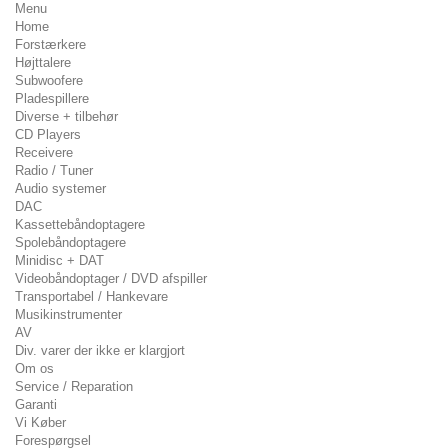
Menu
Home
Forstærkere
Højttalere
Subwoofere
Pladespillere
Diverse + tilbehør
CD Players
Receivere
Radio / Tuner
Audio systemer
DAC
Kassettebåndoptagere
Spolebåndoptagere
Minidisc + DAT
Videobåndoptager / DVD afspiller
Transportabel / Hankevare
Musikinstrumenter
AV
Div. varer der ikke er klargjort
Om os
Service / Reparation
Garanti
Vi Køber
Forespørgsel