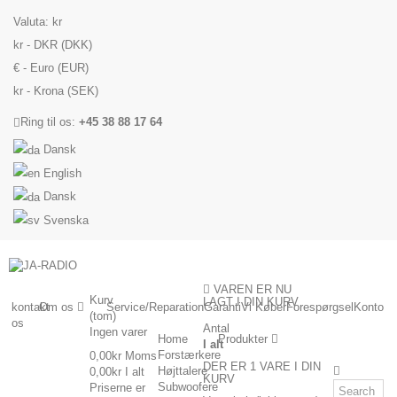
Valuta:
kr
kr - DKR (DKK)
€ - Euro (EUR)
kr - Krona (SEK)
Ring til os:
+45 38 88 17 64
Dansk
English
Dansk
Svenska
VAREN ER NU
Kurv
LAGT I DIN KURV
kontakt
Om os
Service/Reparation
Garanti
Vi Køber
Forespørgsel
Konto
(tom)
os
Antal
Ingen varer
Home
Produkter
I alt
Forstærkere
0,00kr
Moms
DER ER 1 VARE I DIN
Højttalere
0,00kr
I alt
KURV
Subwoofere
Priserne er