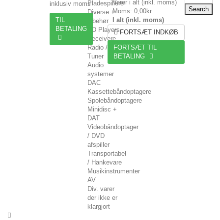
Varer i alt (inkl. moms)
Pladespillere
inklusiv moms
Search
Moms:
0,00kr
Diverse +
TIL
I alt (inkl. moms)
tilbehør
BETALING
CD Players
FORTSÆT INDKØB
Receivere
Radio /
FORTSÆT TIL
Tuner
BETALING
Audio
systemer
DAC
Kassettebåndoptagere
Spolebåndoptagere
Minidisc +
DAT
Videobåndoptager
/ DVD
afspiller
Transportabel
/ Hankevare
Musikinstrumenter
AV
Div. varer
der ikke er
klargjort