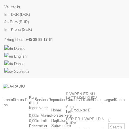
Valuta:
kr
kr - DKR (DKK)
€ - Euro (EUR)
kr - Krona (SEK)
Ring til os:
+45 38 88 17 64
Dansk
English
Dansk
Svenska
VAREN ER NU
Kurv
LAGT I DIN KURV
kontakt
Om os
Service/Reparation
Garanti
Vi Køber
Forespørgsel
Konto
(tom)
os
Antal
Ingen varer
Home
Produkter
I alt
Forstærkere
0,00kr
Moms
DER ER 1 VARE I DIN
Højttalere
0,00kr
I alt
KURV
Subwoofere
Priserne er