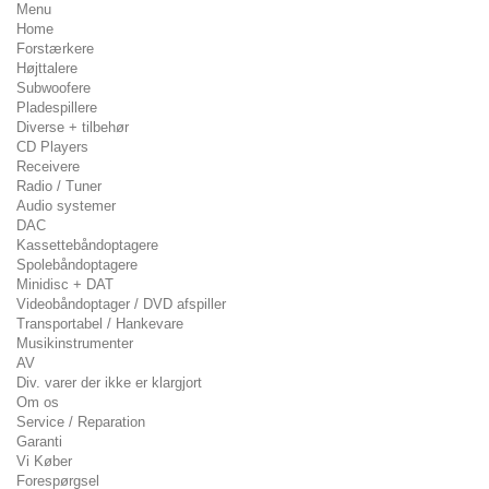
Menu
Home
Forstærkere
Højttalere
Subwoofere
Pladespillere
Diverse + tilbehør
CD Players
Receivere
Radio / Tuner
Audio systemer
DAC
Kassettebåndoptagere
Spolebåndoptagere
Minidisc + DAT
Videobåndoptager / DVD afspiller
Transportabel / Hankevare
Musikinstrumenter
AV
Div. varer der ikke er klargjort
Om os
Service / Reparation
Garanti
Vi Køber
Forespørgsel