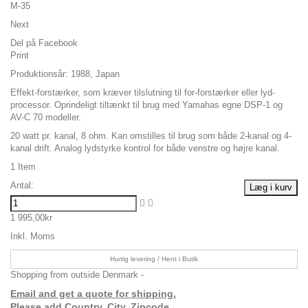
Next
Del på Facebook
Print
Produktionsår: 1988, Japan
Effekt-forstærker, som kræver tilslutning til for-forstærker eller lyd-
processor. Oprindeligt tiltænkt til brug med Yamahas egne DSP-1 og
AV-C 70 modeller.
20 watt pr. kanal, 8 ohm. Kan omstilles til brug som både 2-kanal og 4-
kanal drift. Analog lydstyrke kontrol for både venstre og højre kanal.
1
Item
Antal:
Læg i kurv
1 995,00kr
Inkl. Moms
Hurtig levering / Hent i Butik
Shopping from outside Denmark -
Email and get a quote for shipping.
Please add Country, City, Zipcode