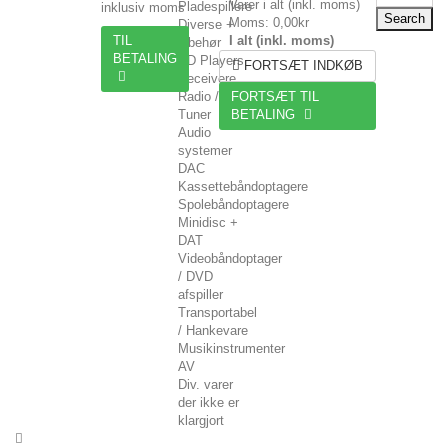
Varer i alt (inkl. moms)
Pladespillere
inklusiv moms
Search
Moms:
0,00kr
Diverse +
TIL
I alt (inkl. moms)
tilbehør
BETALING
CD Players
FORTSÆT INDKØB
Receivere
Radio /
FORTSÆT TIL
Tuner
BETALING
Audio
systemer
DAC
Kassettebåndoptagere
Spolebåndoptagere
Minidisc +
DAT
Videobåndoptager
/ DVD
afspiller
Transportabel
/ Hankevare
Musikinstrumenter
AV
Div. varer
der ikke er
klargjort