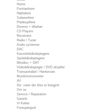
Home
Forstærkere
Højttalere
Subwoofere
Pladespillere
Diverse + tilbehør
CD Players
Receivere
Radio / Tuner
Audio systemer
DAC
Kassettebåndoptagere
Spolebåndoptagere
Minidisc + DAT
Videobåndoptager / DVD afspiller
Transportabel / Hankevare
Musikinstrumenter
AV
Div. varer der ikke er klargjort
Om os
Service / Reparation
Garanti
Vi Køber
Forespørgsel