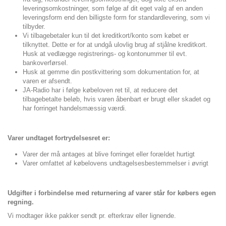
leveringsomkostninger, som følge af dit eget valg af en anden
leveringsform end den billigste form for standardlevering, som vi
tilbyder.
Vi tilbagebetaler kun til det kreditkort/konto som købet er
tilknyttet. Dette er for at undgå ulovlig brug af stjålne kreditkort.
Husk at vedlægge registrerings- og kontonummer til evt.
bankoverførsel.
Husk at gemme din postkvittering som dokumentation for, at
varen er afsendt.
JA-Radio har i følge købeloven ret til, at reducere det
tilbagebetalte beløb, hvis varen åbenbart er brugt eller skadet og
har forringet handelsmæssig værdi.
Varer undtaget fortrydelsesret er:
Varer der må antages at blive forringet eller forældet hurtigt
Varer omfattet af købelovens undtagelsesbestemmelser i øvrigt
Udgifter i forbindelse med returnering af varer står for købers egen
regning.
Vi modtager ikke pakker sendt pr. efterkrav eller lignende.