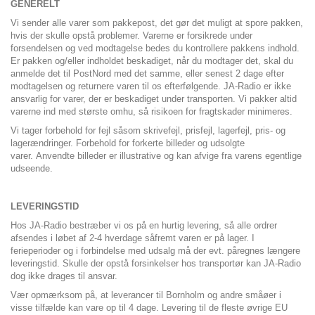
GENERELT
Vi sender alle varer som pakkepost, det gør det muligt at spore pakken,
hvis der skulle opstå problemer. Varerne er forsikrede under
forsendelsen og ved modtagelse bedes du kontrollere pakkens indhold.
Er pakken og/eller indholdet beskadiget, når du modtager det, skal du
anmelde det til PostNord med det samme, eller senest 2 dage efter
modtagelsen og returnere varen til os efterfølgende. JA-Radio er ikke
ansvarlig for varer, der er beskadiget under transporten. Vi pakker altid
varerne ind med største omhu, så risikoen for fragtskader minimeres.
Vi tager forbehold for fejl såsom skrivefejl, prisfejl, lagerfejl, pris- og
lagerændringer. Forbehold for forkerte billeder og udsolgte
varer.
Anvendte billeder er illustrative og kan afvige fra varens egentlige
udseende.
LEVERINGSTID
Hos JA-Radio bestræber vi os på en hurtig levering, så alle ordrer
afsendes i løbet af 2-4 hverdage såfremt varen er på lager. I
ferieperioder og i forbindelse med udsalg må der evt. påregnes længere
leveringstid. Skulle der opstå forsinkelser hos transportør kan JA-Radio
dog ikke drages til ansvar.
Vær opmærksom på, at leverancer til Bornholm og andre småøer i
visse tilfælde kan vare op til 4 dage. Levering til de fleste øvrige EU