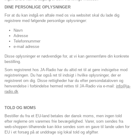
DINE PERSONLIGE OPLYSNINGER
For at du kan indgå en aftale med os via websitet skal du lade dig
registrere med følgende personlige oplysninger:
Navn
Adresse
Telefonnummer
e-mail adresse
Disse oplysninger er nødvendige for, at vi kan gennemføre din konkrete
bestilling.
Som registreret hos JA-Radio har du altid ret til at gøre indsigelse mod
registreringen. Du har også ret til indsigt i hvilke oplysninger, der er
registreret om dig. Disse rettigheder har du efter persondataloven og
henvendelse i forbindelse hermed rettes til JA-Radio via e-mail:
info@ja-
radio.dk
TOLD OG MOMS
Bestiller du fra et EU-land betales der dansk moms, men ingen told
efter reglerne om varernes frie bevægelighed. Varer, som sendes fra
web-shoppen tilhørende kan ikke sendes som en gave til lande uden for
EU i et forsøg på at unddrage sig lokal told og afgifter.