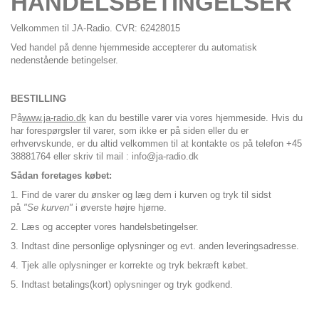
HANDELSBETINGELSER
Velkommen til JA-Radio. CVR: 62428015
Ved handel på denne hjemmeside accepterer du automatisk
nedenstående betingelser.
BESTILLING
På
www.ja-radio.dk
kan du bestille varer via vores hjemmeside. Hvis du
har forespørgsler til varer, som ikke er på siden eller du er
erhvervskunde, er du altid velkommen til at kontakte os på telefon +45
38881764 eller skriv til mail :
info@ja-radio.dk
Sådan foretages købet:
1. Find de varer du ønsker og læg dem i kurven og tryk til sidst
på
"Se kurven"
i øverste højre hjørne.
2. Læs og accepter vores handelsbetingelser.
3. Indtast dine personlige oplysninger og evt. anden leveringsadresse.
4. Tjek alle oplysninger er korrekte og tryk bekræft købet.
5. Indtast betalings(kort) oplysninger og tryk godkend.