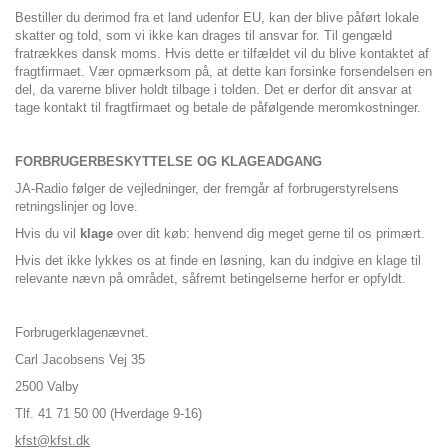
Bestiller du derimod fra et land udenfor EU, kan der blive påført lokale
skatter og told, som vi ikke kan drages til ansvar for. Til gengæld
fratrækkes dansk moms. Hvis dette er tilfældet vil du blive kontaktet af
fragtfirmaet. Vær opmærksom på, at dette kan forsinke forsendelsen en
del, da varerne bliver holdt tilbage i tolden. Det er derfor dit ansvar at
tage kontakt til fragtfirmaet og betale de påfølgende meromkostninger.
FORBRUGERBESKYTTELSE OG KLAGEADGANG
JA-Radio følger de vejledninger, der fremgår af forbrugerstyrelsens
retningslinjer og love.
Hvis du vil
klage
over dit køb: henvend dig meget gerne til os primært.
Hvis det ikke lykkes os at finde en løsning, kan du indgive en klage til
relevante nævn på området, såfremt betingelserne herfor er opfyldt.
Forbrugerklagenævnet.
Carl Jacobsens Vej 35
2500 Valby
Tlf. 41 71 50 00 (Hverdage 9-16)
kfst@kfst.dk