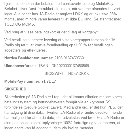
hjemmesiden kan der betales med bankoverførelse og MobilePay.
Beløbet bliver først fratrukket din konto, når varerne afsendes fra vort
lager. Alle priser hos JA-Radio er angivet i DKK og er inklusive 25%
moms, med mindre varen leveres til et
ikke
EU land. Se afsnittet med
TOLD OG MOMS.
Ved brug af visse betalingskort er der tillæg af kortgebyr.
Ved bestilling til senere levering af vise varegrupper forbeholder
JA-
Radio
sig ret til at kræve forudbetaling op til 50 % før bestillingen
accepters og effektueres.
Nordea Bankkontonummer:
2105 0137450569
Ulandsoverførsel:
IBAN: DK1020000137450569
BIC/SWIFT: NDEADKKK
MobilePay nummer:
71 71 17
SIKKERHED
Sikkerheden på JA-Radio er i top, idet al kommunikation mellem vores
betalingssystem og kortindehaveren foregår via en krypteret SSL
forbindelse (Secure Socket Layer). Med andre ord, er det kun PBS, der
har adgang til dine data. Hverken JA-Radio eller andre uvedkommende
har mulighed for at se de data, der udveksles ved køb. Hos JA-Radio er
dine personlige kontaktoplysninger 100% fortrolige og vi garanterer, at
ingen andre kan få adgang til dem via lovlige metoder.