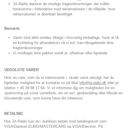
JA-Radio dækker de rimelige fragtomkostninger, der måtte
forekomme i forbindelse med reklamationen i de tilfælde, hvor
reklamationen er åbenbart berettiget.
Bemærk:
Varen skal altid sendes tilbage i forsvarlig emballage, husk at få
en kvittering for afsendelsen så vi evt. kan tilbagebetale dine
fragtomkostninger.
Vi modtager ikke pakker sendt pr. efterkrav eller lignende
UDSOLGTE VARER
Hvis en vare, som du er interesseret i, skulle være udsolgt, har du
ligeledes mulighed for at kontakte os på Mail
info@ja-radio.dk
eller pr.
telefon + 45 38 88 17 64. Vi vil informere dig om muligheden for en
opskrivning på vores venteliste, om en evt. genbestilling eller tilbyde en
tilsvarende vare, som kunne have din interesse.
BETALING
Hos JA-Radio kan du i butikken betale med betalingskort som
VISA/Dankort,EURO/MASTERCARD og VISA/Electron. På