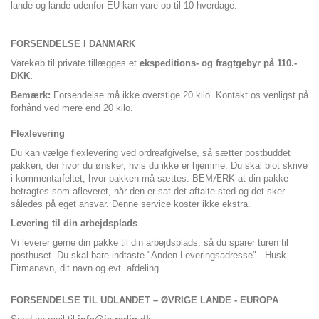
lande og lande udenfor EU kan vare op til 10 hverdage.
FORSENDELSE I DANMARK
Varekøb til private tillægges et
ekspeditions- og fragtgebyr på 110.-
DKK.
Bemærk:
Forsendelse må ikke overstige 20 kilo. Kontakt os venligst på
forhånd ved mere end 20 kilo.
Flexlevering
Du kan vælge flexlevering ved ordreafgivelse, så sætter postbuddet
pakken, der hvor du ønsker, hvis du ikke er hjemme. Du skal blot skrive
i kommentarfeltet, hvor pakken må sættes. BEMÆRK at din pakke
betragtes som afleveret, når den er sat det aftalte sted og det sker
således på eget ansvar. Denne service koster ikke ekstra.
Levering til din arbejdsplads
Vi leverer gerne din pakke til din arbejdsplads, så du sparer turen til
posthuset. Du skal bare indtaste "Anden Leveringsadresse" - Husk
Firmanavn, dit navn og evt. afdeling.
FORSENDELSE TIL UDLANDET – ØVRIGE LANDE - EUROPA