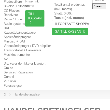
Priser inkl.
Pladespillere
Totalt antal produkter:
moms
Diverse + tilbehør
Search
(inkl. moms)
CD Players
Skatt:
0,00kr
TILL
Receivere
Totalt: (inkl. moms)
KASSAN
Radio / Tuner
Audio systemer
FORTSÄTT SHOPPA
DAC
GÅ TILL KASSAN
Kassettebåndoptagere
Spolebåndoptagere
Minidisc + DAT
Videobåndoptager / DVD afspiller
Transportabel / Hankevare
Musikinstrumenter
AV
Div. varer der ikke er klargjort
Om os
Service / Reparation
Garanti
Vi Køber
Forespørgsel
Handelsbetingelser