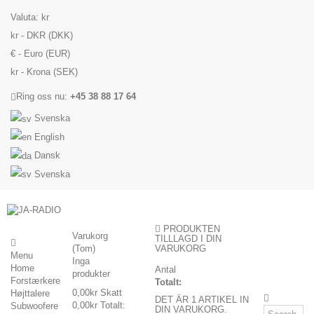
Valuta:
kr
kr - DKR (DKK)
€ - Euro (EUR)
kr - Krona (SEK)
Ring oss nu:
+45 38 88 17 64
Svenska
English
Dansk
Svenska
PRODUKTEN
Varukorg
TILLLAGD I DIN
(Tom)
VARUKORG
Menu
Inga
Home
Antal
produkter
Forstærkere
Totalt:
0,00kr
Skatt
Højttalere
DET ÄR 1 ARTIKEL IN
0,00kr
Totalt:
Subwoofere
DIN VARUKORG.