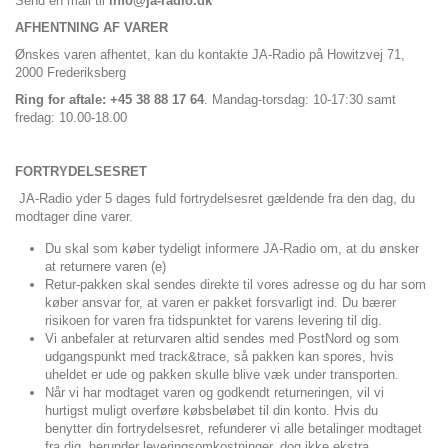
Send en mail til
info@ja-radio.dk
AFHENTNING AF VARER
Ønskes varen afhentet, kan du kontakte JA-Radio på Howitzvej 71,
2000 Frederiksberg
Ring for aftale: +45 38 88 17 64
. Mandag-torsdag: 10-17:30 samt
fredag: 10.00-18.00
FORTRYDELSESRET
JA-Radio
yder 5 dages fuld fortrydelsesret gældende fra den dag, du
modtager dine varer.
Du skal som køber tydeligt informere JA-Radio om, at du ønsker
at returnere varen (e)
Retur-pakken skal sendes direkte til vores adresse og du har som
køber ansvar for, at varen er pakket forsvarligt ind. Du bærer
risikoen for varen fra tidspunktet for varens levering til dig.
Vi anbefaler at returvaren altid sendes med PostNord og som
udgangspunkt med track&trace, så pakken kan spores, hvis
uheldet er ude og pakken skulle blive væk under transporten.
Når vi har modtaget varen og godkendt returneringen, vil vi
hurtigst muligt overføre købsbeløbet til din konto. Hvis du
benytter din fortrydelsesret, refunderer vi alle betalinger modtaget
fra dig, herunder leveringsomkostninger, dog ikke ekstra