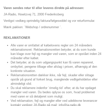
Varen sendes retur til eller leveres direkte på adressen:
JA-Radio, Howitzvej 71, 2000 Frederiksberg
Venligst vedlæg oprindelig faktura/følgeseddel og vor returformular.
Mærk pakken: ´Webshop / ordrenummer ´.
REKLAMATIONER
Alle varer er omfattet af købelovens regler om 24 måneders
reklamationsret. Reklamationsretten betyder, at du som kunde
kan klage over fejl og mangler ved varen, som er opstået inden 24
måneder efter købet.
Det betyder, at du som udgangspunkt kan få varen repareret,
ombyttet, pengene tilbage eller afslag i prisen, afhængig af den
konkrete situation.
Reklamationsretten dækker ikke, når fejl, skader eller slitage
opstår på grund af forkert brug, manglende vedligeholdelse eller
almindeligt slid.
Du skal reklamere indenfor ´rimelig tid´ efter, at du har opdaget
mangler ved varen. Du bedes oplyse os som, hvad problemet
med varen er så detaljeret som muligt.
Ved reklamation, fejl og mangler eller ved udeblevne leverancer
kontakt venligst JA-Radio på mail: info@ja-radio.dk