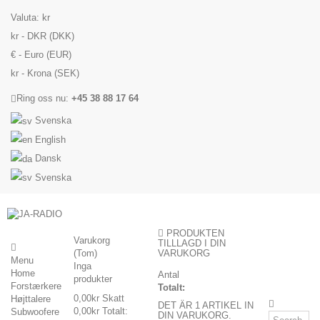
Valuta:
kr
kr - DKR (DKK)
€ - Euro (EUR)
kr - Krona (SEK)
Ring oss nu:
+45 38 88 17 64
Svenska
English
Dansk
Svenska
PRODUKTEN
Varukorg
TILLLAGD I DIN
(Tom)
VARUKORG
Menu
Inga
Home
Antal
produkter
Forstærkere
Totalt:
0,00kr
Skatt
Højttalere
DET ÄR 1 ARTIKEL IN
0,00kr
Totalt:
Subwoofere
DIN VARUKORG.