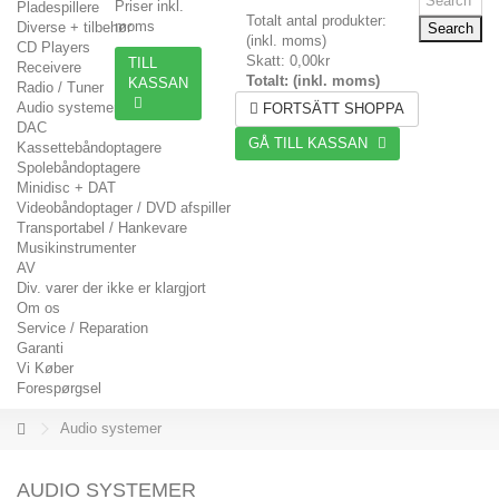
Priser inkl.
Pladespillere
Totalt antal produkter:
moms
Diverse + tilbehør
Search
(inkl. moms)
CD Players
Skatt:
0,00kr
TILL
Receivere
Totalt: (inkl. moms)
KASSAN
Radio / Tuner
Audio systemer
FORTSÄTT SHOPPA
DAC
GÅ TILL KASSAN
Kassettebåndoptagere
Spolebåndoptagere
Minidisc + DAT
Videobåndoptager / DVD afspiller
Transportabel / Hankevare
Musikinstrumenter
AV
Div. varer der ikke er klargjort
Om os
Service / Reparation
Garanti
Vi Køber
Forespørgsel
Audio systemer
AUDIO SYSTEMER