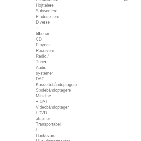
Højttalere
Subwoofere
Pladespillere
Diverse
+
tilbehør
CD
Players
Receivere
Radio /
Tuner
Audio
systemer
DAC
Kassettebåndoptagere
Spolebåndoptagere
Minidisc
+ DAT
Videobåndoptager
/ DVD
afspiller
Transportabel
/
Hankevare