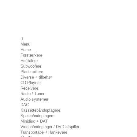
Menu
Home
Forstærkere
Højttalere
Subwoofere
Pladespillere
Diverse + tilbehør
CD Players
Receivere
Radio / Tuner
Audio systemer
DAC
Kassettebåndoptagere
Spolebåndoptagere
Minidisc + DAT
Videobåndoptager / DVD afspiller
Transportabel / Hankevare