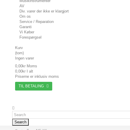
Musikinstrumenter
AV
Div. varer der ikke er klargjort
Om os
Service / Reparation
Garanti
Vi Køber
Forespørgsel
Kurv
(tom)
Ingen varer
0,00kr
Moms
0,00kr
I alt
Priserne er inklusiv moms
TIL BETALING
Search