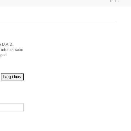
te D.A.B.
 internet radio
l god
Læg i kurv