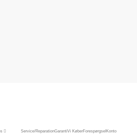
os
Service/Reparation
Garanti
Vi Køber
Forespørgsel
Konto