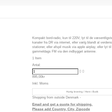
Kompakt bord-radio, kun til 220V, lyt til de væsentligs
kanaler fra DR via internet, eller vælg blandt al verdens
stationer, eller afspil musik via apple airplay, eller lyt ti
gammeldags FM via den indbygget antenne.
1
Item
Antal:
895,00kr
Inkl. Moms
Hurtig levering / Hent i Butik
Shopping from outside Denmark -
Email and get a quote for shipping.
Please add Country, City, Zipcode