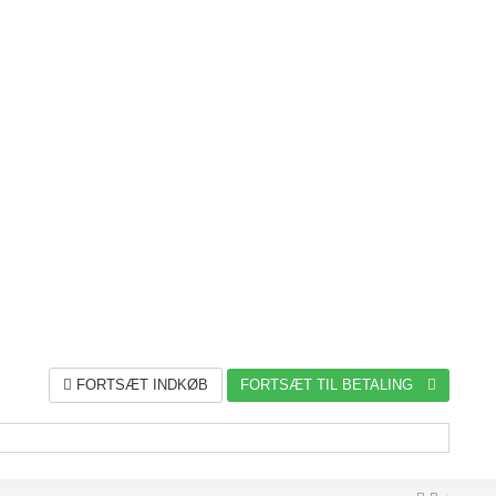
FORTSÆT INDKØB
FORTSÆT TIL BETALING